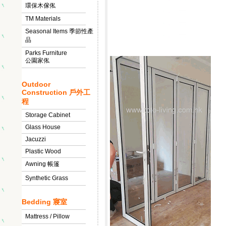
環保木傢俬
TM Materials
Seasonal Items 季節性產
品
Parks Furniture
公園家俬
Outdoor
Construction 戶外工
程
Storage Cabinet
Glass House
Jacuzzi
Plastic Wood
Awning 帳篷
Synthetic Grass
Bedding 寢室
Mattress / Pillow